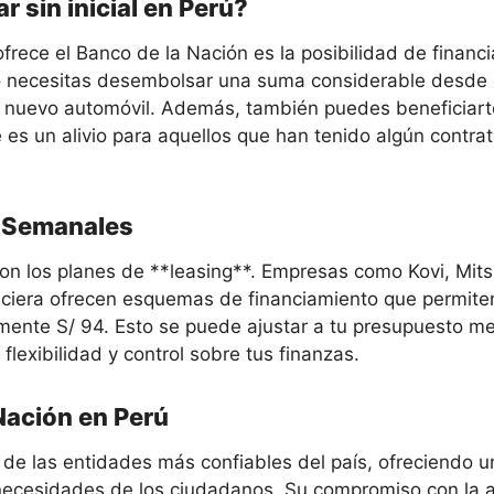
r sin inicial en Perú?
ofrece el Banco de la Nación es la posibilidad de financ
 no necesitas desembolsar una suma considerable desde e
tu nuevo automóvil. Además, también puedes beneficiart
e es un alivio para aquellos que han tenido algún contra
s Semanales
 son los planes de **leasing**. Empresas como Kovi, Mit
ciera ofrecen esquemas de financiamiento que permiten
nte S/ 94. Esto se puede ajustar a tu presupuesto me
flexibilidad y control sobre tus finanzas.
Nación en Perú
de las entidades más confiables del país, ofreciendo 
 necesidades de los ciudadanos. Su compromiso con la a