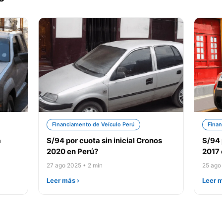
Financiamento de Veículo Perú
Finan
a
S/94 por cuota sin inicial Cronos
S/94 
2020 en Perú?
2017 
27 ago 2025 • 2 min
25 ago
Leer más ›
Leer m