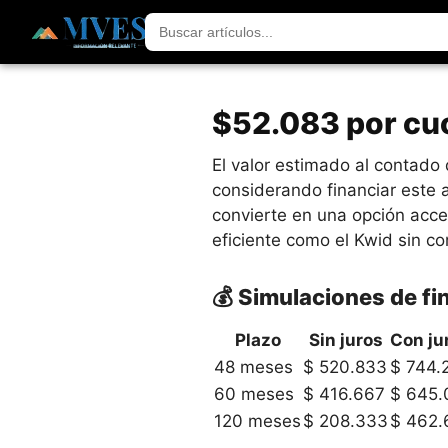
$52.083 por cuo
El valor estimado al contad
considerando financiar este 
convierte en una opción acc
eficiente como el Kwid sin co
💰 Simulaciones de f
Plazo
Sin juros
Con ju
48 meses
$ 520.833
$ 744.
60 meses
$ 416.667
$ 645.
120 meses
$ 208.333
$ 462.