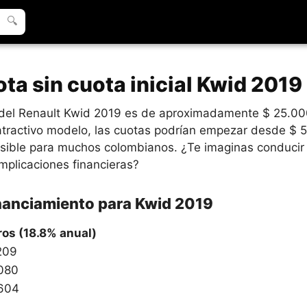
🔍
ta sin cuota inicial Kwid 201
o del Renault Kwid 2019 es de aproximadamente $ 25.00
atractivo modelo, las cuotas podrían empezar desde $ 
esible para muchos colombianos. ¿Te imaginas conduci
mplicaciones financieras?
inanciamiento para Kwid 2019
ros (18.8% anual)
209
080
604