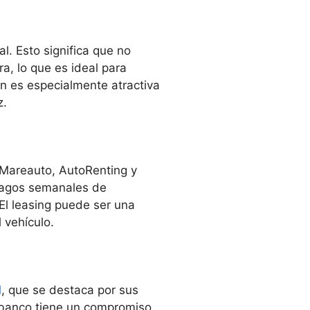
l. Esto significa que no
, lo que es ideal para
ón es especialmente atractiva
z.
 Mareauto, AutoRenting y
 pagos semanales de
El leasing puede ser una
 vehículo.
l
, que se destaca por sus
e banco tiene un compromiso