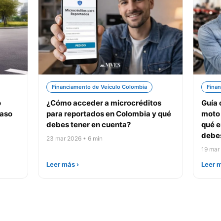
Financiamento de Veículo Colombia
Finan
o
¿Cómo acceder a microcréditos
Guía 
paso
para reportados en Colombia y qué
moto 
debes tener en cuenta?
qué e
debes
23 mar 2026 • 6 min
19 mar
Leer más ›
Leer m