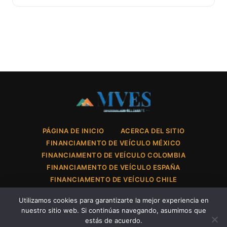
PÁGINA DE INICIO
ACERCA DEL SITIO
FINANCIAMENTO DE VEÍCULO MÉXICO
FINANCIAMENTO DE VEÍCULO COLOMBIA
FINANCIAMENTO DE VEÍCULO ESPAÑA
FINANCIAMENTO DE VEÍCULO CHILE
POLÍTICA DE PRIVACIDAD
CONTACTO
×
Utilizamos cookies para garantizarte la mejor experiencia en
Chevrolet Tracker 2025: cómo armar tu
CONDICIONES DE USO
nuestro sitio web. Si continúas navegando, asumimos que
presupuesto paso a paso en Colombia
estás de acuerdo.
Leer más →