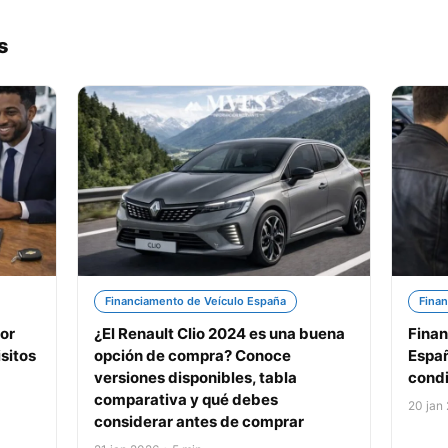
s
Financiamento de Veículo España
Finan
or
¿El Renault Clio 2024 es una buena
Finan
sitos
opción de compra? Conoce
Españ
versiones disponibles, tabla
condi
comparativa y qué debes
20 jan
considerar antes de comprar