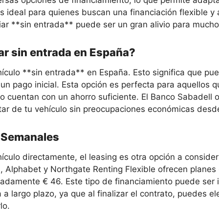
ersas opciones de financiamiento, lo que permite adapta
 ideal para quienes buscan una financiación flexible y 
nciar **sin entrada** puede ser un gran alivio para muc
iar sin entrada en España?
ehículo **sin entrada** en España. Esto significa que pu
n pago inicial. Esta opción es perfecta para aquellos q
o cuentan con un ahorro suficiente. El Banco Sabadell o
utar de tu vehículo sin preocupaciones económicas desde
s Semanales
hículo directamente, el leasing es otra opción a consid
, Alphabet y Northgate Renting Flexible ofrecen planes
damente € 46. Este tipo de financiamiento puede ser i
largo plazo, ya que al finalizar el contrato, puedes ele
lo.