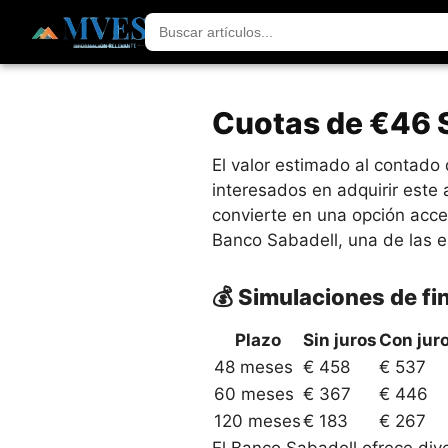
Cuotas de €46 
El valor estimado al contad
interesados en adquirir este
convierte en una opción acce
Banco Sabadell, una de las e
💰 Simulaciones de f
Plazo
Sin juros
Con jur
48 meses
€ 458
€ 537
60 meses
€ 367
€ 446
120 meses
€ 183
€ 267