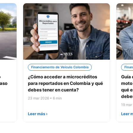
Financiamento de Veículo Colombia
Finan
o
¿Cómo acceder a microcréditos
Guía 
paso
para reportados en Colombia y qué
moto 
debes tener en cuenta?
qué e
debes
23 mar 2026 • 6 min
19 mar
Leer más ›
Leer m