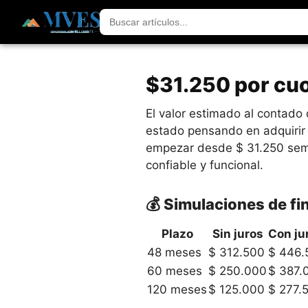
$31.250 por cuo
El valor estimado al contad
estado pensando en adquirir 
empezar desde $ 31.250 sema
confiable y funcional.
💰 Simulaciones de f
Plazo
Sin juros
Con ju
48 meses
$ 312.500
$ 446.
60 meses
$ 250.000
$ 387.
120 meses
$ 125.000
$ 277.