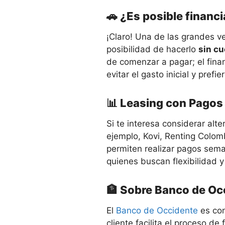
🚗 ¿Es posible financi
¡Claro! Una de las grandes v
posibilidad de hacerlo
sin cu
de comenzar a pagar; el fina
evitar el gasto inicial y pref
📊 Leasing con Pago
Si te interesa considerar alt
ejemplo, Kovi, Renting Colo
permiten realizar pagos sem
quienes buscan flexibilidad 
🏦 Sobre Banco de Oc
El
Banco de Occidente
es con
cliente facilita el proceso 