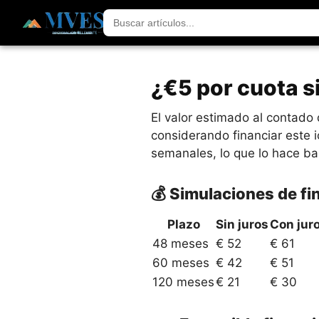
¿€5 por cuota s
El valor estimado al contad
considerando financiar este 
semanales, lo que lo hace ba
💰 Simulaciones de f
Plazo
Sin juros
Con jur
48 meses
€ 52
€ 61
60 meses
€ 42
€ 51
120 meses
€ 21
€ 30