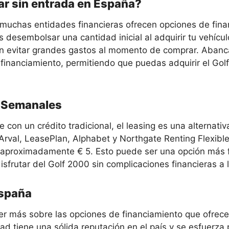
iar sin entrada en España?
 muchas entidades financieras ofrecen opciones de fin
s desembolsar una cantidad inicial al adquirir tu vehícu
en evitar grandes gastos al momento de comprar. Abanc
 financiamiento, permitiendo que puedas adquirir el Go
s Semanales
 con un crédito tradicional, el leasing es una alternati
rval, LeasePlan, Alphabet y Northgate Renting Flexibl
 aproximadamente € 5. Esto puede ser una opción más f
sfrutar del Golf 2000 sin complicaciones financieras a 
España
er más sobre las opciones de financiamiento que ofrece
dad tiene una sólida reputación en el país y se esfuerza 