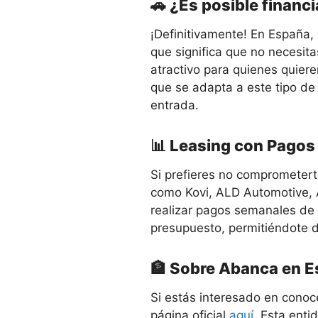
🚗 ¿Es posible financ
¡Definitivamente! En España,
que significa que no necesita
atractivo para quienes quier
que se adapta a este tipo de
entrada.
📊 Leasing con Pago
Si prefieres no comprometerte
como Kovi, ALD Automotive, A
realizar pagos semanales de
presupuesto, permitiéndote di
🏦 Sobre Abanca en 
Si estás interesado en conoc
página oficial
aquí
. Esta enti