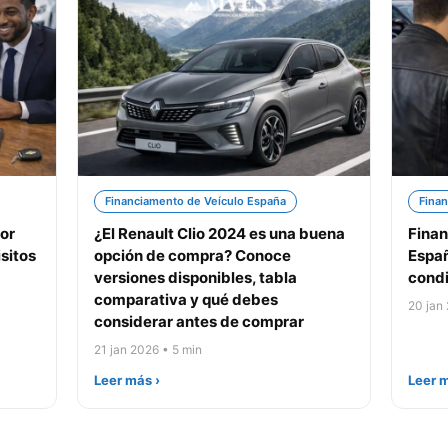
Financiamento de Veículo España
Finan
or
¿El Renault Clio 2024 es una buena
Finan
sitos
opción de compra? Conoce
Españ
versiones disponibles, tabla
condi
comparativa y qué debes
20 jan
considerar antes de comprar
21 jan 2026 • 5 min
Leer más ›
Leer m