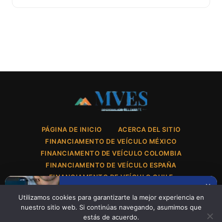
PÁGINA DE INICIO
ACERCA DEL SITIO
FINANCIAMENTO DE VEÍCULO MÉXICO
FINANCIAMENTO DE VEÍCULO COLOMBIA
FINANCIAMENTO DE VEÍCULO ESPAÑA
FINANCIAMENTO DE VEÍCULO CHILE
×
POLÍTICA DE PRIVACIDAD
CONTACTO
Comprar motos en línea sin caer en
Utilizamos cookies para garantizarte la mejor experiencia en
estafas: checklist experto para una
CONDICIONES DE USO
nuestro sitio web. Si continúas navegando, asumimos que
compra segura
estás de acuerdo.