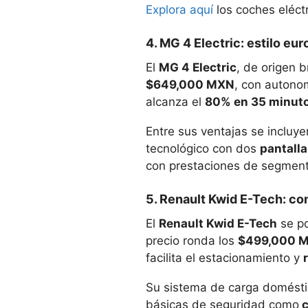
Explora aquí
los coches eléctr
4. MG 4 Electric: estilo eu
El
MG 4 Electric
, de origen 
$649,000 MXN
, con autono
alcanza el
80% en 35 minuto
Entre sus ventajas se incluye
tecnológico con dos
pantalla
con prestaciones de segment
5. Renault Kwid E-Tech: co
El
Renault Kwid E-Tech
se po
precio ronda los
$499,000 
facilita el estacionamiento y
Su sistema de carga domést
básicas de seguridad como
c