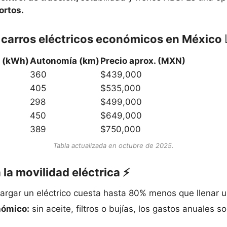
ortos.
 carros eléctricos económicos en México 
a (kWh)
Autonomía (km)
Precio aprox. (MXN)
360
$439,000
405
$535,000
298
$499,000
450
$649,000
389
$750,000
Tabla actualizada en octubre de 2025.
la movilidad eléctrica ⚡
argar un eléctrico cuesta hasta 80% menos que llenar u
nómico:
sin aceite, filtros o bujías, los gastos anuales s