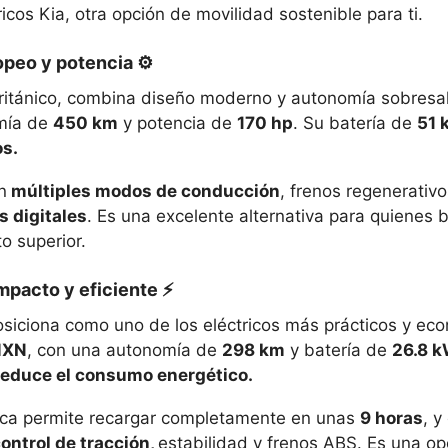
icos Kia, otra opción de movilidad sostenible para ti.
ropeo y potencia ⚙️
británico, combina diseño moderno y autonomía sobresal
mía de
450 km
y potencia de
170 hp
. Su batería de
51 
s.
n
múltiples modos de conducción
, frenos regenerativo
s digitales
. Es una excelente alternativa para quienes
o superior.
mpacto y eficiente ⚡
siciona como uno de los eléctricos más prácticos y eco
MXN
, con una autonomía de
298 km
y batería de
26.8 
reduce el consumo energético.
ica permite recargar completamente en unas
9 horas
, y
ontrol de tracción,
estabilidad y frenos ABS. Es una op