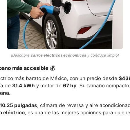
¡Descubre
carros eléctricos económicos
y conduce limpio!
rbano más accesible 💰
éctrico más barato de México, con un precio desde
$43
ría de
31.4 kWh
y motor de
67 hp
. Su tamaño compacto
ana.
10.25 pulgadas
, cámara de reversa y aire acondicionad
 eléctrico
, es una de las mejores opciones para quien