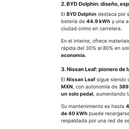
2. BYD Dolphin: diseño, esp
El
BYD Dolphin
destaca por su
batería de
44.9 kWh
y una 
ciudad como en carretera.
En el interior, ofrece materia
rápida del 30% al 80% en so
economía.
3. Nissan Leaf: pionero de l
El
Nissan Leaf
sigue siendo u
MXN
, con autonomía de
389
un solo pedal
, aumentando la
Su mantenimiento es hasta
4
de 40 kWh
puede recargarse
respaldada por una red de ser