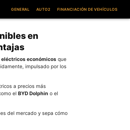
GENERAL
AUTO2
FINANCIACIÓN DE VEHÍCULOS
nibles en
ntajas
 eléctricos económicos
que
ápidamente, impulsado por los
ricos a precios más
 como el
BYD Dolphin
o el
les del mercado y sepa cómo