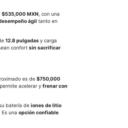
n
$535,000 MXN
, con una
desempeño ágil
tanto en
 de
12.8 pulgadas
y carga
esean confort
sin sacrificar
aproximado es de
$750,000
 permite acelerar y
frenar con
su batería de
iones de litio
. Es una
opción confiable