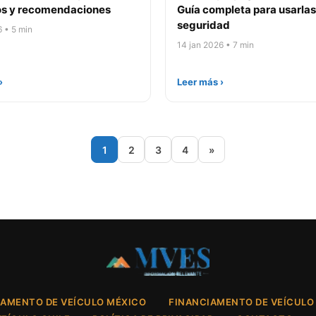
tos y recomendaciones
Guía completa para usarlas
seguridad
6 • 5 min
14 jan 2026 • 7 min
›
Leer más ›
1
2
3
4
»
IAMENTO DE VEÍCULO MÉXICO
FINANCIAMENTO DE VEÍCULO