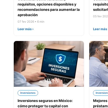
requisitos, opciones disponibles y
requisit
recomendaciones para aumentar la
solicitar
aprobación
05 fev 202
07 fev 2026 • 6 min
Leer más ›
Leer más 
Inversiones
Inversio
Inversiones seguras en México:
Mejores 
cómo proteger tu capital con
préstam