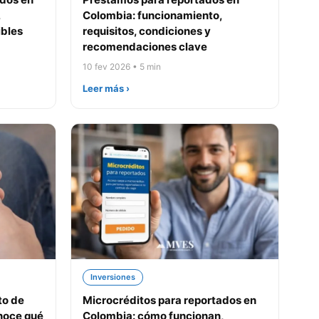
,
Colombia: funcionamiento,
ibles
requisitos, condiciones y
recomendaciones clave
10 fev 2026 • 5 min
Leer más ›
Inversiones
to de
Microcréditos para reportados en
noce qué
Colombia: cómo funcionan,