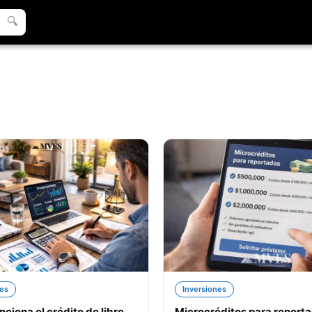
🔍
nes
Inversiones
ciona el crédito de libre
Microcréditos para report