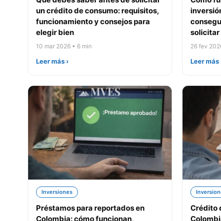
un crédito de consumo: requisitos,
inversió
funcionamiento y consejos para
consegui
elegir bien
solicitar
10 mar 2026 • 6 min
26 fev 202
Leer más ›
Leer más 
Inversiones
Inversio
Préstamos para reportados en
Crédito 
Colombia: cómo funcionan,
Colombi