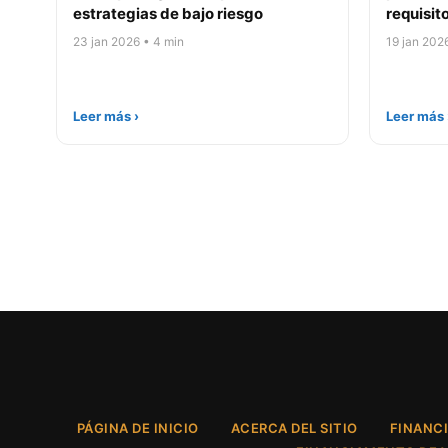
estrategias de bajo riesgo
requisi
23 jan 2026 • 4 min
19 jan 202
Leer más ›
Leer más 
PÁGINA DE INICIO
ACERCA DEL SITIO
FINANC