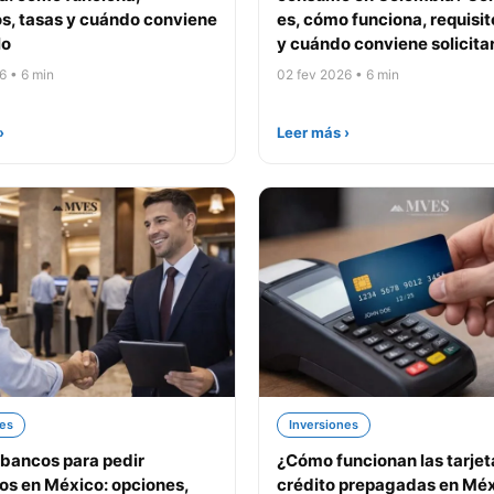
os, tasas y cuándo conviene
es, cómo funciona, requisit
lo
y cuándo conviene solicita
6 • 6 min
02 fev 2026 • 6 min
›
Leer más ›
nes
Inversiones
bancos para pedir
¿Cómo funcionan las tarjet
os en México: opciones,
crédito prepagadas en Mé