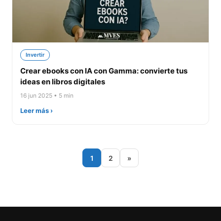
Invertir
Crear ebooks con IA con Gamma: convierte tus
ideas en libros digitales
16 jun 2025 • 5 min
Leer más ›
1
2
»